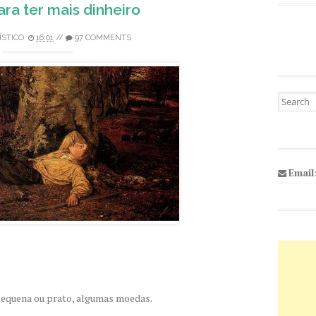
ara ter mais dinheiro
ÍSTICO
16:01
//
97 COMMENTS
Pesquisa
Email
 pequena ou prato, algumas moedas.