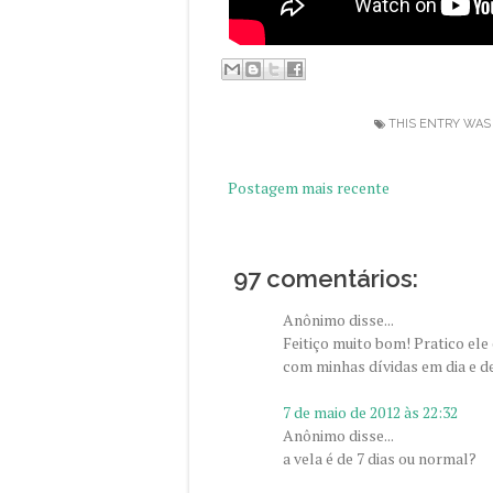
THIS ENTRY WAS
Postagem mais recente
97 comentários:
Anônimo disse...
Feitiço muito bom! Pratico ele
com minhas dívidas em dia e de
7 de maio de 2012 às 22:32
Anônimo disse...
a vela é de 7 dias ou normal?