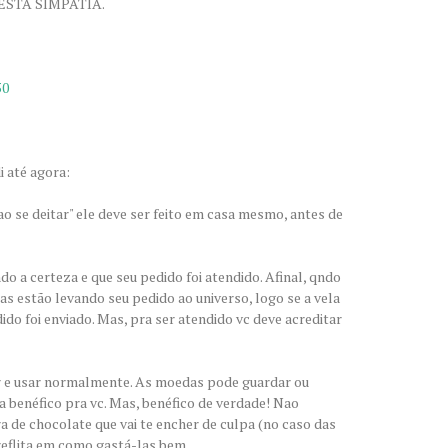
ESTA SIMPATIA.
50
 até agora:
 ao se deitar" ele deve ser feito em casa mesmo, antes de
ndo a certeza e que seu pedido foi atendido. Afinal, qndo
s estão levando seu pedido ao universo, logo se a vela
o foi enviado. Mas, pra ser atendido vc deve acreditar
r e usar normalmente. As moedas pode guardar ou
 benéfico pra vc. Mas, benéfico de verdade! Nao
de chocolate que vai te encher de culpa (no caso das
reflita em como gastá-las bem.