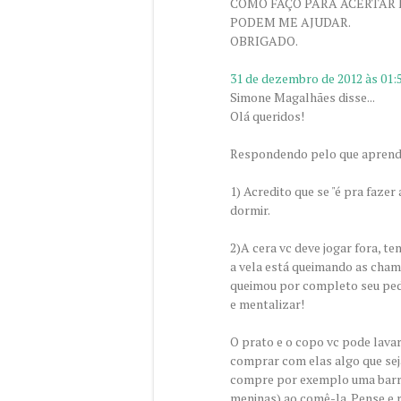
COMO FAÇO PARA ACERTAR 
PODEM ME AJUDAR.
OBRIGADO.
31 de dezembro de 2012 às 01:
Simone Magalhães disse...
Olá queridos!
Respondendo pelo que aprendi
1) Acredito que se "é pra fazer
dormir.
2)A cera vc deve jogar fora, te
a vela está queimando as chama
queimou por completo seu pedid
e mentalizar!
O prato e o copo vc pode lava
comprar com elas algo que seja
compre por exemplo uma barra 
meninas) ao comê-la. Pense e 