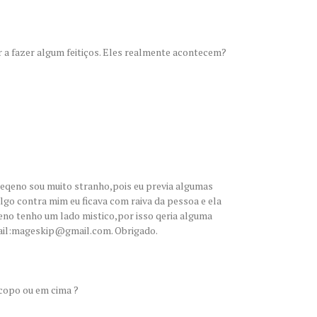
r a fazer algum feitiços. Eles realmente acontecem?
eqeno sou muito stranho,pois eu previa algumas
lgo contra mim eu ficava com raiva da pessoa e ela
no tenho um lado mistico,por isso qeria alguma
mail:mageskip@gmail.com. Obrigado.
 copo ou em cima ?