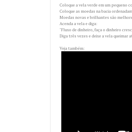
Coloque a vela verde em um pequeno co
Coloque as moedas na bacia ordenadam
Moedas novas e brilhantes são melhores
Acenda a vela e diga:
"Fluxo de dinheiro, faça o dinheiro cresc
Diga três vezes e deixe a vela queimar at
Veja também: