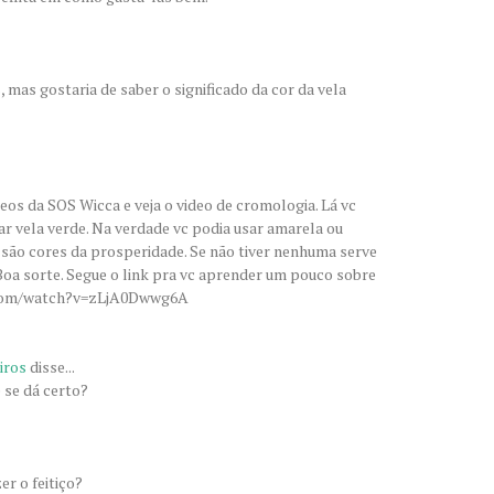
 mas gostaria de saber o significado da cor da vela
os da SOS Wicca e veja o video de cromologia. Lá vc
r vela verde. Na verdade vc podia usar amarela ou
 são cores da prosperidade. Se não tiver nenhuma serve
.Boa sorte. Segue o link pra vc aprender um pouco sobre
e.com/watch?v=zLjA0Dwwg6A
iros
disse...
 se dá certo?
er o feitiço?