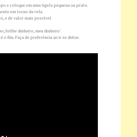
po e coloque em uma tigela pequena ou prato.
ente em torno da vela.
, e de valor mais possível.
er, brilhe dinheiro, meu dinheiro".
é o fim. Faça de preferência ao ir se deitar.