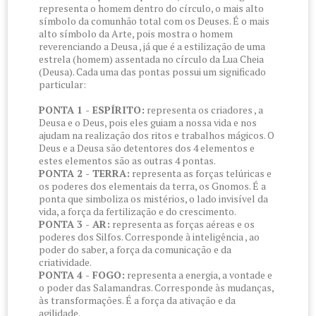
representa o homem dentro do círculo, o mais alto
símbolo da comunhão total com os Deuses. É o mais
alto símbolo da Arte, pois mostra o homem
reverenciando a Deusa , já que é a estilização de uma
estrela (homem) assentada no círculo da Lua Cheia
(Deusa). Cada uma das pontas possui um significado
particular:
PONTA 1 - ESPÍRITO:
representa os criadores , a
Deusa e o Deus, pois eles guiam a nossa vida e nos
ajudam na realização dos ritos e trabalhos mágicos. O
Deus e a Deusa são detentores dos 4 elementos e
estes elementos são as outras 4 pontas.
PONTA 2 - TERRA:
representa as forças telúricas e
os poderes dos elementais da terra, os Gnomos. É a
ponta que simboliza os mistérios, o lado invisível da
vida, a força da fertilização e do crescimento.
PONTA 3 - AR:
representa as forças aéreas e os
poderes dos Silfos. Corresponde à inteligência , ao
poder do saber, a força da comunicação e da
criatividade.
PONTA 4 - FOGO:
representa a energia, a vontade e
o poder das Salamandras. Corresponde às mudanças,
às transformações. É a força da ativação e da
agilidade.