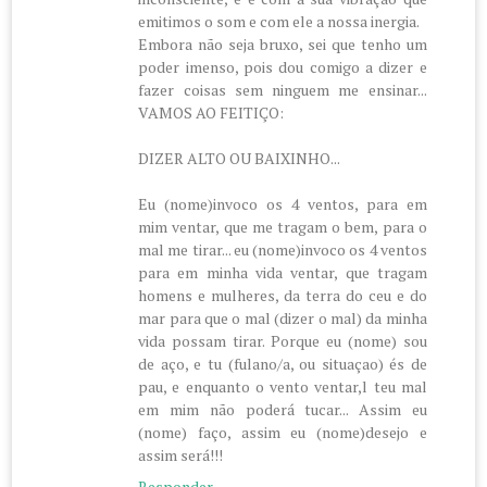
emitimos o som e com ele a nossa inergia.
Embora não seja bruxo, sei que tenho um
poder imenso, pois dou comigo a dizer e
fazer coisas sem ninguem me ensinar...
VAMOS AO FEITIÇO:
DIZER ALTO OU BAIXINHO...
Eu (nome)invoco os 4 ventos, para em
mim ventar, que me tragam o bem, para o
mal me tirar... eu (nome)invoco os 4 ventos
para em minha vida ventar, que tragam
homens e mulheres, da terra do ceu e do
mar para que o mal (dizer o mal) da minha
vida possam tirar. Porque eu (nome) sou
de aço, e tu (fulano/a, ou situaçao) és de
pau, e enquanto o vento ventar,l teu mal
em mim não poderá tucar... Assim eu
(nome) faço, assim eu (nome)desejo e
assim será!!!
Responder