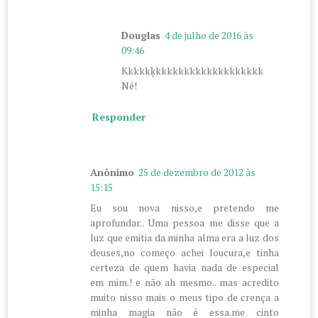
Douglas
4 de julho de 2016 às
09:46
Kkkkkķkkkkkkkkkkkkkkkkkkk
Né!
Responder
Anônimo
25 de dezembro de 2012 às
15:15
Eu sou nova nisso,e pretendo me
aprofundar.. Uma pessoa me disse que a
luz que emitia da minha alma era a luz dos
deuses,no começo achei loucura,e tinha
certeza de quem havia nada de especial
em mim.! e não ah mesmo.. mas acredito
muito nisso mais o meus tipo de crença a
minha magia não é essa.me cinto