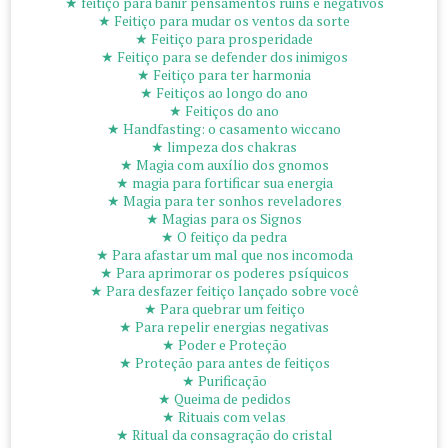
★ feitiço para banir pensamentos ruins e negativos
★ Feitiço para mudar os ventos da sorte
★ Feitiço para prosperidade
★ Feitiço para se defender dos inimigos
★ Feitiço para ter harmonia
★ Feitiços ao longo do ano
★ Feitiços do ano
★ Handfasting: o casamento wiccano
★ limpeza dos chakras
★ Magia com auxílio dos gnomos
★ magia para fortificar sua energia
★ Magia para ter sonhos reveladores
★ Magias para os Signos
★ O feitiço da pedra
★ Para afastar um mal que nos incomoda
★ Para aprimorar os poderes psíquicos
★ Para desfazer feitiço lançado sobre você
★ Para quebrar um feitiço
★ Para repelir energias negativas
★ Poder e Proteção
★ Proteção para antes de feitiços
★ Purificação
★ Queima de pedidos
★ Rituais com velas
★ Ritual da consagração do cristal