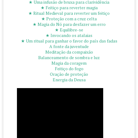
★ Uma infusão de bruxa para clarividência
★ Feitiço para reverter magia
★ Ritual Medieval para reverter um feitiço
★ Proteção com a cruz celta
★ Magia do Nó para desfazer um erro
★ Equilibre-se
★ Invocando os atalaias
★ Um ritual para ganhar o favor do país das fadas
A fonte da juventude
Meditação da compaixão
Balanceamento de sombra e luz
Magia da coragem
Feitiço do fogo
Oração de proteção
Energia da Deusa