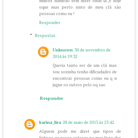
muitos sumirão sem dizer onde ia ,e hoje
oque mas perto sinto de meu clã são
pessoas como eu !
Responder
Respostas
Unknown
30 de novembro de
2014 às 19:32
Queria tanto ser de um clã mas
sou sozinha tenho dificudades de
encontrar pessoas como eu q n
jugue os outros pelo oq sao
Responder
karina_lira
28 de maio de 2013 às 23:42
Alguem pode me dizet que tipos de
feiticos eu posso colocae no meu livro das