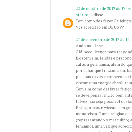
22 de outubro de 2012 às 17:03
star rock
disse...
Tem como des fazer Os feitiço
Vcs acreditão em DEUS ??
27 de novembro de 2012 às 14:
Anônimo disse...
Olá,peço licença para respond
Existem sim, lendas e preconc
cultura germanica, alem do qu
por achar que traziam azar. I
pessoas ruivas e conheço mui
vibram uma energia absolutam
Tem sim como desfazer feitiços
se deve pensar muito bem ante
talvez não seja possível desfa
E sim, bruxos e wiccans em ge
monoteista. É uma religiao ou 
(representando o masculino) 
feminino), uma vez que acredi