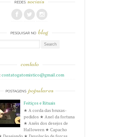
sociais
REDES
blog
PESQUISAR NO
r
contato
:
contatogatomistico@gmail.com
populares
POSTAGENS
Feitiços e Rituais
★ A corda das bruxas-
pedidos ★ Anel da fortuna
★ Anéis dos desejos de
Halloween ★ Capacho
★ Desejando ★ Devolução de forças