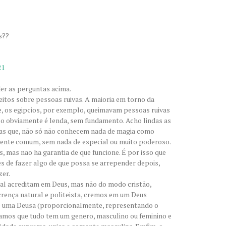
s??
21
er as perguntas acima.
eitos sobre pessoas ruivas. A maioria em torno da
e, os egipcios, por exemplo, queimavam pessoas ruivas
sso obviamente é lenda, sem fundamento. Acho lindas as
tas que, não só não conhecem nada de magia como
ente comum, sem nada de especial ou muito poderoso.
, mas nao ha garantia de que funcione. É por isso que
s de fazer algo de que possa se arrepender depois,
zer.
ral acreditam em Deus, mas não do modo cristão,
crença natural e politeista, cremos em um Deus
e uma Deusa (proporcionalmente, representando o
tamos que tudo tem um genero, masculino ou feminino e