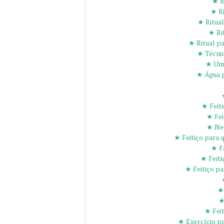
★ R
★ Ri
★ Ritual
★ Ri
★ Ritual pa
★ Técnic
★ Uma
★ Água p
★ Feiti
★ Fei
★ Ne
★ Feitiço para 
★ F
★ Feiti
★ Feitiço pa
★
★
★ Feit
★ Exercício pa