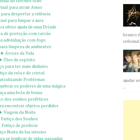
itual do terceiro olho
tual para atrair Amor
 para despertar a vidência
tual para limpar a aura
ra obter ajuda de uma Dríade
a de proteção com carvão
branco é
 adivinhação com fogo
referind..
ara limpeza de ambientes
★ Árvore da Vida
★ Óleo de espírito
ço para ter mais dinheiro
tiço da vela e do cristal
utralizando Problemas
ajudar e
quebrar os poderes de uma mágica
...
aça uma bola de bruxa
ço dos sonhos proféticos
ra encontrar objetos perdidos
★ Viagem da Noite
 Feitiço dos Sonhos
 Feitiço de profecia
iço Noite da luz interior
ra se lembrar de vidas passadas