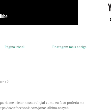
Página inicial
Postagem mais antiga
uxos ?
queria me iniciar nessa religial como eu faso poderia me
tp://www.facebook.com/jonas.albino.noryah