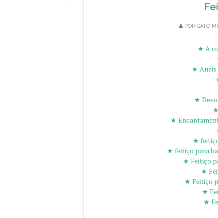
Fei
POR
GATO MÍ
★ A co
★ Anéis 
★ Devol
★
★ Encantamento
★ feitiç
★ feitiço para b
★ Feitiço p
★ Fei
★ Feitiço 
★ Fei
★ Fe