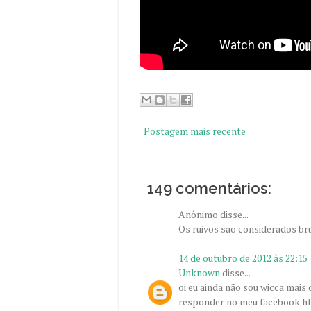
Postagem mais recente
149 comentários:
Anônimo disse...
Os ruivos sao considerados br
14 de outubro de 2012 às 22:15
Unknown
disse...
oi eu ainda não sou wicca mais 
responder no meu facebook ht