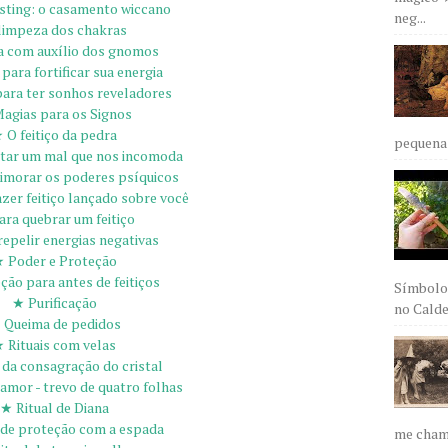
ting: o casamento wiccano
neg...
limpeza dos chakras
 com auxílio dos gnomos
para fortificar sua energia
ara ter sonhos reveladores
agias para os Signos
 O feitiço da pedra
pequena 
tar um mal que nos incomoda
imorar os poderes psíquicos
zer feitiço lançado sobre você
ra quebrar um feitiço
epelir energias negativas
 Poder e Proteção
ão para antes de feitiços
Símbolos
★ Purificação
no Caldei
 Queima de pedidos
 Rituais com velas
 da consagração do cristal
 amor - trevo de quatro folhas
★ Ritual de Diana
 de proteção com a espada
me chama