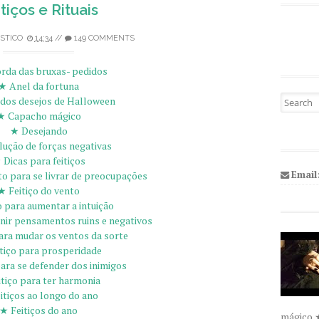
tiços e Rituais
STICO
14:34
//
149 COMMENTS
rda das bruxas- pedidos
★ Anel da fortuna
Pesquisa
dos desejos de Halloween
★ Capacho mágico
★ Desejando
ução de forças negativas
 Dicas para feitiços
Email
 para se livrar de preocupações
★ Feitiço do vento
o para aumentar a intuição
anir pensamentos ruins e negativos
ara mudar os ventos da sorte
tiço para prosperidade
para se defender dos inimigos
tiço para ter harmonia
itiços ao longo do ano
★ Feitiços do ano
mágico 