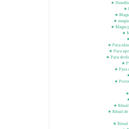
★ Handfas
★ 
★ Magia
★ magia 
★ Magia p
★ M
★
★ Para afas
★ Para apr
★ Para desfa
★ Pa
★ Para r
★
★ Proteç
★
★
★ Ritual
★ Ritual de
★ Ritual