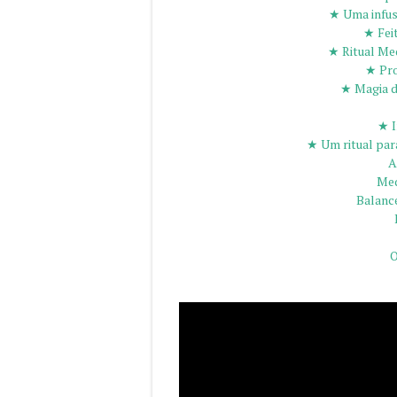
★ Uma infusã
★ Feit
★ Ritual Med
★ Pro
★ Magia d
★ I
★ Um ritual para
A
Med
Balanc
O