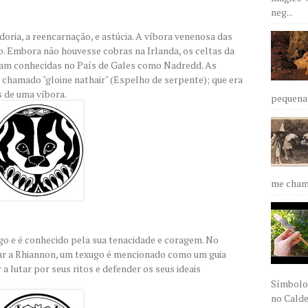
neg...
oria, a reencarnação, e astúcia. A víbora venenosa das
. Embora não houvesse cobras na Irlanda, os celtas da
eram conhecidas no País de Gales como Nadredd. As
hamado "gloine nathair" (Espelho de serpente); que era
 de uma víbora.
pequena 
me chama
igo e é conhecido pela sua tenacidade e coragem. No
jar a Rhiannon, um texugo é mencionado como um guia
 a lutar por seus ritos e defender os seus ideais
Símbolos
no Caldei