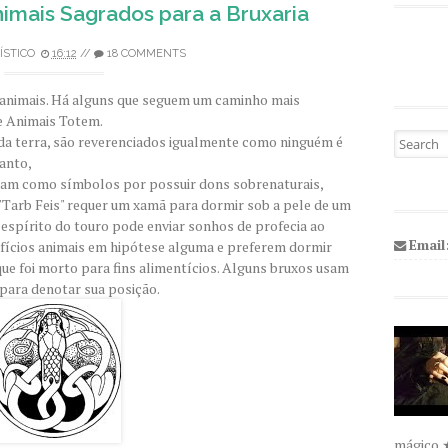
imais Sagrados para a Bruxaria
ÍSTICO
16:12
//
18 COMMENTS
animais. Há alguns que seguem um caminho mais
e Animais Totem.
Pesquisa
 da terra, são reverenciados igualmente como ninguém é
anto,
tam como símbolos por possuir dons sobrenaturais,
"Tarb Feis" requer um xamã para dormir sob a pele de um
 espírito do touro pode enviar sonhos de profecia ao
Email
fícios animais em hipótese alguma e preferem dormir
que foi morto para fins alimentícios. Alguns bruxos usam
para denotar sua posição.
mágico 