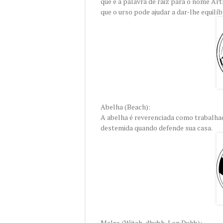
que é a palavra de raiz para o nome Arth
que o urso pode ajudar a dar-lhe equilíb
Abelha (Beach):
A abelha é reverenciada como trabalhad
destemida quando defende sua casa.
Melro (Witch-dhubh, Lon Duhb):