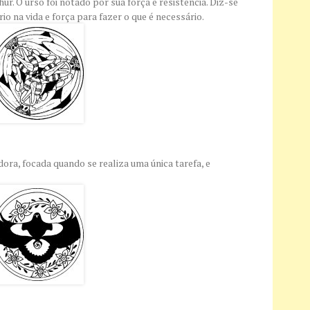
ur. O urso foi notado por sua força e resistência. Diz-se
rio na vida e força para fazer o que é necessário.
ora, focada quando se realiza uma única tarefa, e