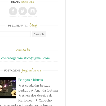
sociais
REDES
blog
PESQUISAR NO
r
contato
:
contatogatomistico@gmail.com
populares
POSTAGENS
Feitiços e Rituais
★ A corda das bruxas-
pedidos ★ Anel da fortuna
★ Anéis dos desejos de
Halloween ★ Capacho
★ Desejando ★ Devolução de forças