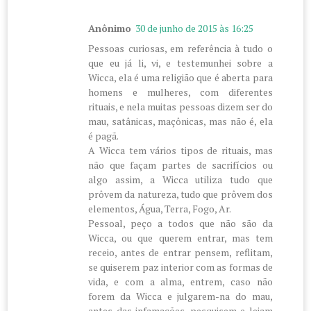
Anônimo
30 de junho de 2015 às 16:25
Pessoas curiosas, em referência à tudo o
que eu já li, vi, e testemunhei sobre a
Wicca, ela é uma religião que é aberta para
homens e mulheres, com diferentes
rituais, e nela muitas pessoas dizem ser do
mau, satânicas, maçônicas, mas não é, ela
é pagã.
A Wicca tem vários tipos de rituais, mas
não que façam partes de sacrifícios ou
algo assim, a Wicca utiliza tudo que
prôvem da natureza, tudo que prôvem dos
elementos, Água, Terra, Fogo, Ar.
Pessoal, peço a todos que não são da
Wicca, ou que querem entrar, mas tem
receio, antes de entrar pensem, reflitam,
se quiserem paz interior com as formas de
vida, e com a alma, entrem, caso não
forem da Wicca e julgarem-na do mau,
antes das infamações, pesquisem e leiam