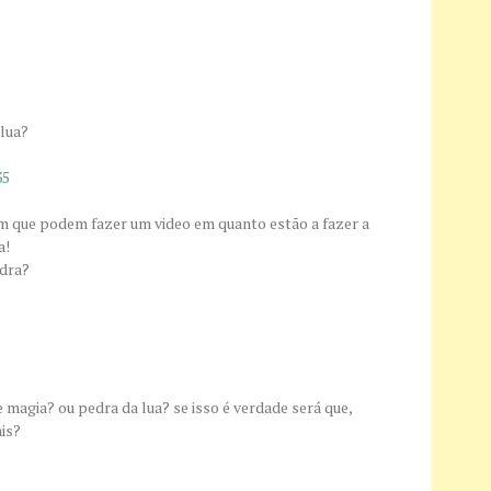
lua?
35
m que podem fazer um video em quanto estão a fazer a
a!
edra?
 magia? ou pedra da lua? se isso é verdade será que,
is?