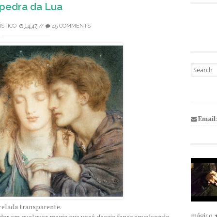
 pedra da Lua
ÍSTICO
14:47
//
45 COMMENTS
Pesquisa
Email
relada transparente.
mágico 
dar em qualquer magia que você deseja fazer envolvendo