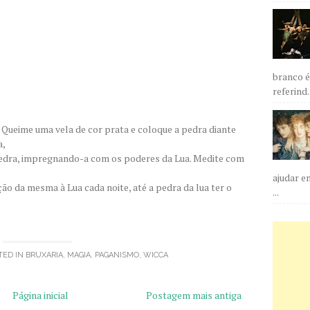
branco é
referind..
. Queime uma vela de cor prata e coloque a pedra diante
a,
pedra, impregnando-a com os poderes da Lua. Medite com
ajudar e
ão da mesma à Lua cada noite, até a pedra da lua ter o
...
TED IN
BRUXARIA
,
MAGIA
,
PAGANISMO
,
WICCA
Página inicial
Postagem mais antiga