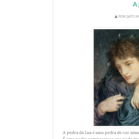
A
POR
GATO M
A pedra da Lua é uma pedra de cor ama
É uma pedra semipreciosa que pode aju