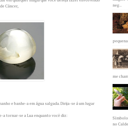
neg...
 de Câncer,
pequena 
me chama
anho e banhe-a em água salgada. Dirija-se á um lugar
e-a tornar-se a Lua enquanto você diz:
Símbolos
no Caldei