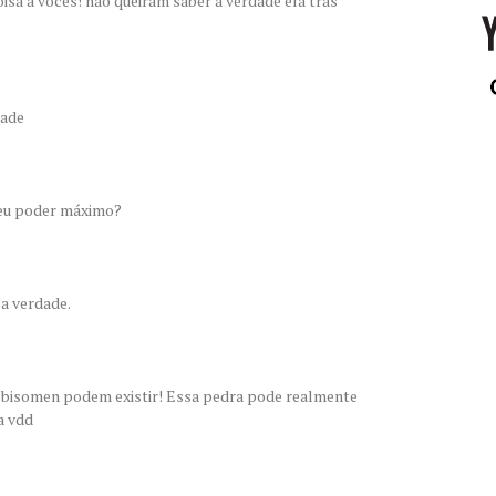
sa a vocês! não queiram saber a verdade ela tras
dade
seu poder máximo?
a verdade.
lobisomen podem existir! Essa pedra pode realmente
a vdd