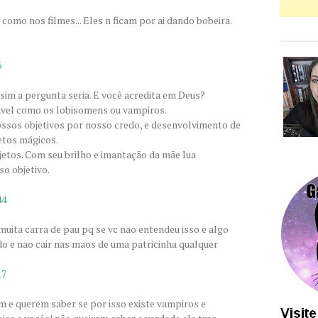
como nos filmes... Eles n ficam por ai dando bobeira.
6
ssim a pergunta seria. E você acredita em Deus?
pável como os lobisomens ou vampiros.
sos objetivos por nosso credo, e desenvolvimento de
jetos mágicos.
jetos. Com seu brilho e imantação da mãe lua
o objetivo.
44
e muita carra de pau pq se vc nao entendeu isso e algo
ado e nao cair nas maos de uma patricinha qualquer
17
 e querem saber se por isso existe vampiros e