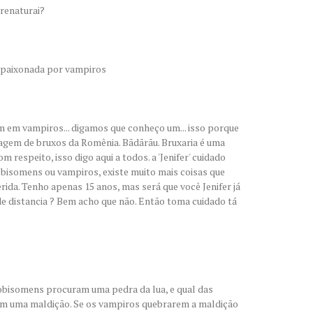
renaturai?
 apaixonada por vampiros
m em vampiros... digamos que conheço um... isso porque
agem de bruxos da Romênia. Bãdãrãu. Bruxaria é uma
m respeito, isso digo aqui a todos. a 'Jenifer' cuidado
obisomens ou vampiros, existe muito mais coisas que
ida. Tenho apenas 15 anos, mas será que você Jenifer já
e distancia ? Bem acho que não. Então toma cuidado tá
lobisomens procuram uma pedra da lua, e qual das
am uma maldição. Se os vampiros quebrarem a maldição