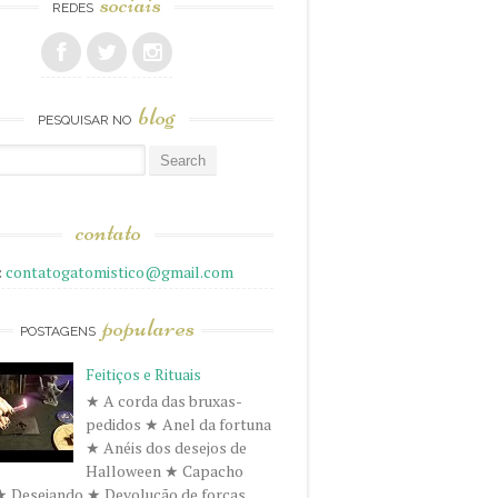
sociais
REDES
blog
PESQUISAR NO
r
contato
:
contatogatomistico@gmail.com
populares
POSTAGENS
Feitiços e Rituais
★ A corda das bruxas-
pedidos ★ Anel da fortuna
★ Anéis dos desejos de
Halloween ★ Capacho
★ Desejando ★ Devolução de forças