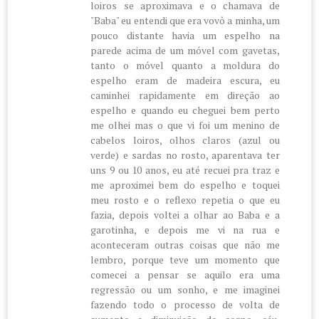
loiros se aproximava e o chamava de
"Baba" eu entendi que era vovô a minha, um
pouco distante havia um espelho na
parede acima de um móvel com gavetas,
tanto o móvel quanto a moldura do
espelho eram de madeira escura, eu
caminhei rapidamente em direção ao
espelho e quando eu cheguei bem perto
me olhei mas o que vi foi um menino de
cabelos loiros, olhos claros (azul ou
verde) e sardas no rosto, aparentava ter
uns 9 ou 10 anos, eu até recuei pra traz e
me aproximei bem do espelho e toquei
meu rosto e o reflexo repetia o que eu
fazia, depois voltei a olhar ao Baba e a
garotinha, e depois me vi na rua e
aconteceram outras coisas que não me
lembro, porque teve um momento que
comecei a pensar se aquilo era uma
regressão ou um sonho, e me imaginei
fazendo todo o processo de volta de