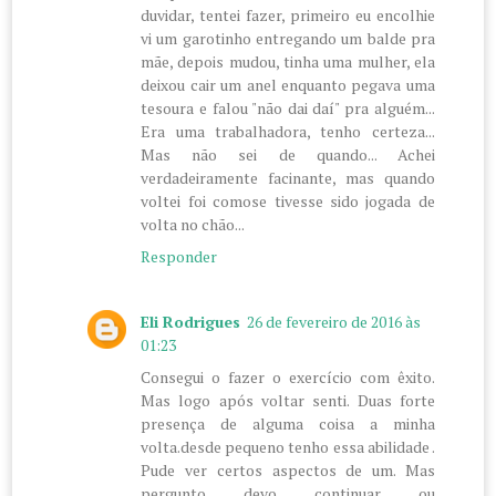
duvidar, tentei fazer, primeiro eu encolhie
vi um garotinho entregando um balde pra
mãe, depois mudou, tinha uma mulher, ela
deixou cair um anel enquanto pegava uma
tesoura e falou "não dai daí" pra alguém...
Era uma trabalhadora, tenho certeza...
Mas não sei de quando... Achei
verdadeiramente facinante, mas quando
voltei foi comose tivesse sido jogada de
volta no chão...
Responder
Eli Rodrigues
26 de fevereiro de 2016 às
01:23
Consegui o fazer o exercício com êxito.
Mas logo após voltar senti. Duas forte
presença de alguma coisa a minha
volta.desde pequeno tenho essa abilidade .
Pude ver certos aspectos de um. Mas
pergunto devo continuar ou