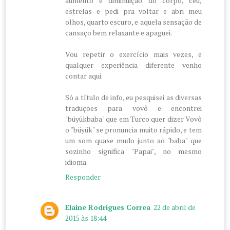
aumento e diminuição do corpo, céu,
estrelas e pedi pra voltar e abri meu
olhos, quarto escuro, e aquela sensação de
cansaço bem relaxante e apaguei.
Vou repetir o exercício mais vezes, e
qualquer experiência diferente venho
contar aqui.
Só a título de info, eu pesquisei as diversas
traduções para vovô e encontrei
"büyükbaba" que em Turco quer dizer Vovô
o "büyük" se pronuncia muito rápido, e tem
um som quase mudo junto ao "baba" que
sozinho significa "Papai", no mesmo
idioma.
Responder
Elaine Rodrigues Correa
22 de abril de
2015 às 18:44