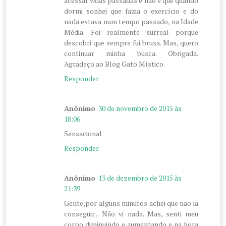
acessar vidas passadas e não é que quando
dormi sonhei que fazia o exercício e do
nada estava num tempo passado, na Idade
Média. Foi realmente surreal porque
descobri que sempre fui bruxa. Mas, quero
continuar minha busca. Obrigada.
Agradeço ao Blog Gato Místico.
Responder
Anônimo
30 de novembro de 2015 às
18:06
Sensacional
Responder
Anônimo
13 de dezembro de 2015 às
21:39
Gente,por alguns minutos achei que não ia
conseguir... Não vi nada. Mas, senti meu
corpo diminuindo e aumentando e na hora