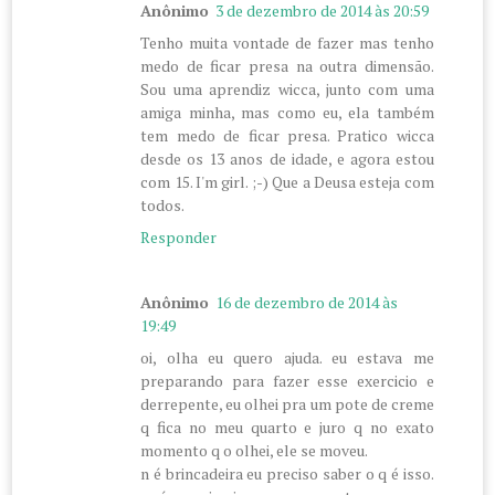
Anônimo
3 de dezembro de 2014 às 20:59
Tenho muita vontade de fazer mas tenho
medo de ficar presa na outra dimensão.
Sou uma aprendiz wicca, junto com uma
amiga minha, mas como eu, ela também
tem medo de ficar presa. Pratico wicca
desde os 13 anos de idade, e agora estou
com 15. I'm girl. ;-) Que a Deusa esteja com
todos.
Responder
Anônimo
16 de dezembro de 2014 às
19:49
oi, olha eu quero ajuda. eu estava me
preparando para fazer esse exercicio e
derrepente, eu olhei pra um pote de creme
q fica no meu quarto e juro q no exato
momento q o olhei, ele se moveu.
n é brincadeira eu preciso saber o q é isso.