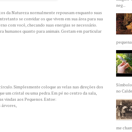
neg...
ritos da Natureza normalmente repousam enquanto suas
tretanto se convidar os que vivem em sua área para sua
erno com você, checando suas energias se necessário.
ra humanos quanto para animais. Gostam em particular
pequena 
Símbolos
 círculo. Simplesmente coloque as velas nas direções dos
no Caldei
ue um cristal ou uma pedra. Em pé no centro da sala,
as vindas aos Pequenos. Entoe:
s árvores,
me chama