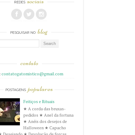
sociais
REDES
blog
PESQUISAR NO
r
contato
:
contatogatomistico@gmail.com
populares
POSTAGENS
Feitiços e Rituais
★ A corda das bruxas-
pedidos ★ Anel da fortuna
★ Anéis dos desejos de
Halloween ★ Capacho
★ Desejando ★ Devolução de forças