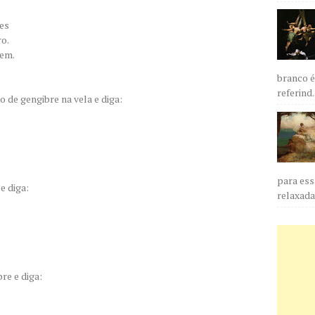
es
ro.
nem.
branco é
referind..
o de gengibre na vela e diga:
para ess
e diga:
relaxada,
re e diga: