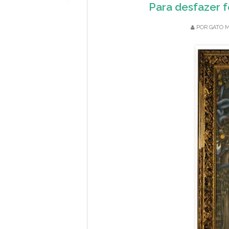
Para desfazer f
POR
GATO M