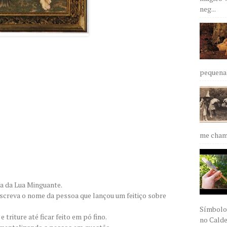
neg...
pequena 
me chama
ia da Lua Minguante.
escreva o nome da pessoa que lançou um feitiço sobre
Símbolos
 triture até ficar feito em pó fino.
no Caldei