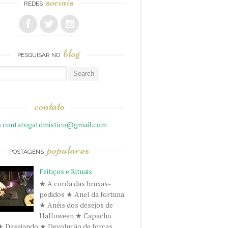
sociais
REDES
blog
PESQUISAR NO
r
contato
:
contatogatomistico@gmail.com
populares
POSTAGENS
Feitiços e Rituais
★ A corda das bruxas-
pedidos ★ Anel da fortuna
★ Anéis dos desejos de
Halloween ★ Capacho
★ Desejando ★ Devolução de forças