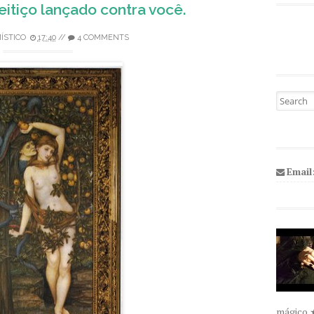
eitiço lançado contra você.
ÍSTICO
17:40
//
4 COMMENTS
Pesquisa
Email
mágico 