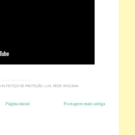
 IN
FEITIÇO DE PROTEÇÃO
,
LUA
,
REDE WICCANA
Página inicial
Postagem mais antiga