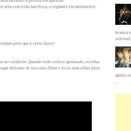
 mentalizando a pessoa em questão.
z alta com toda sua força, o seguinte encantamento:
branco é
referind..
cidam pelo que é certo fazer!
e no caldeirão. Quando tudo estiver queimado, recolha
sque distante de sua casa. Deixe o local sem olhar para
ajudar e
...