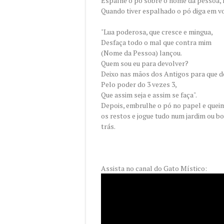
Espalhe o pó sobre o nome da pessoa,
Quando tiver espalhado o pó diga em vo
"Lua poderosa, que cresce e mingua,
Desfaça todo o mal que contra mim
(Nome da Pessoa) lançou.
Quem sou eu para devolver?
Deixo nas mãos dos Antigos para que de
Pelo poder do 3 vezes 3,
Que assim seja e assim se faça".
Depois, embrulhe o pó no papel e queim
os restos e jogue tudo num jardim ou bo
trás.
Assista no canal do Gato Místico: