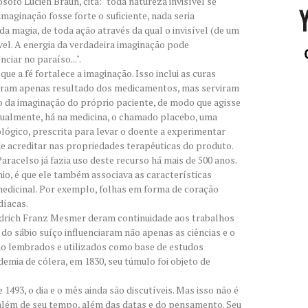
ósofo Lucien Braun, cita: "toda natureza invisível se
maginação fosse forte o suficiente, nada seria
da magia, de toda ação através da qual o invisível (de um
vel. A energia da verdadeira imaginação pode
ciar no paraíso...".
ue a fé fortalece a imaginação. Isso inclui as curas
 foram apenas resultado dos medicamentos, mas serviram
o da imaginação do próprio paciente, de modo que agisse
tualmente, há na medicina, o chamado placebo, uma
lógico, prescrita para levar o doente a experimentar
de acreditar nas propriedades terapêuticas do produto.
racelso já fazia uso deste recurso há mais de 500 anos.
nio, é que ele também associava as características
medicinal. Por exemplo, folhas em forma de coração
íacas.
rich Franz Mesmer deram continuidade aos trabalhos
do sábio suíço influenciaram não apenas as ciências e o
ão lembrados e utilizados como base de estudos
mia de cólera, em 1830, seu túmulo foi objeto de
1493, o dia e o mês ainda são discutíveis. Mas isso não é
lém de seu tempo, além das datas e do pensamento. Seu