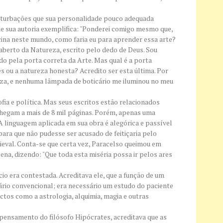
nturbações que sua personalidade pouco adequada
 de sua autoria exemplifica: "Ponderei comigo mesmo que,
ina neste mundo, como faria eu para aprender essa arte?
 aberto da Natureza, escrito pelo dedo de Deus. Sou
o pela porta correta da Arte. Mas qual é a porta
s ou a natureza honesta? Acredito ser esta última. Por
reza, e nenhuma lâmpada de boticário me iluminou no meu
fia e política. Mas seus escritos estão relacionados
chegam a mais de 8 mil páginas. Porém, apenas uma
A linguagem aplicada em sua obra é alegórica e passível
para que não pudesse ser acusado de feitiçaria pelo
ieval. Conta-se que certa vez, Paracelso queimou em
cena, dizendo: "Que toda esta miséria possa ir pelos ares
io era contestada. Acreditava ele, que a função de um
uário convencional; era necessário um estudo do paciente
os como a astrologia, alquimia, magia e outras
pensamento do filósofo Hipócrates, acreditava que as