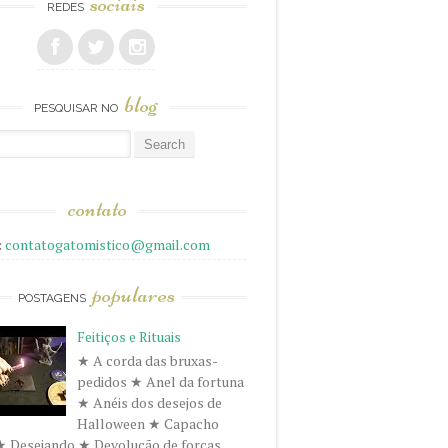
sociais
REDES
blog
PESQUISAR NO
r
contato
:
contatogatomistico@gmail.com
populares
POSTAGENS
Feitiços e Rituais
★ A corda das bruxas-
pedidos ★ Anel da fortuna
★ Anéis dos desejos de
Halloween ★ Capacho
★ Desejando ★ Devolução de forças