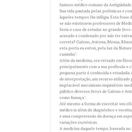
famoso médico romano da Antigüidade.
Sua vida pautada pelas polêmicas e co
àqueles tempos lhe infligia. Esta frase
se não existissem professores de Medic
Seria o caso de estudar no grande livro
acusado e condenado por não ter entrad
correta? Galeno, Avicena, Mesua, Rhaze
esta porta eu entrei, pela luz da Natu
caminho".
Além da medicina, era versado em filoso
principalmente com a sua profissão e 
pequena parte é conhecida e estudada. 
de interpretação, um recurso utilizado 
implacável mecanismo inquisitório med
público diversos livros de Galeno e Avi
como fumaça".
Até mesmo a forma de exercitar seu ofíc
médico ia além do diagnóstico e receit
e uma compreensão da doença em aspect
variações esotéricas.
A medicina daquele tempo, baseada no 