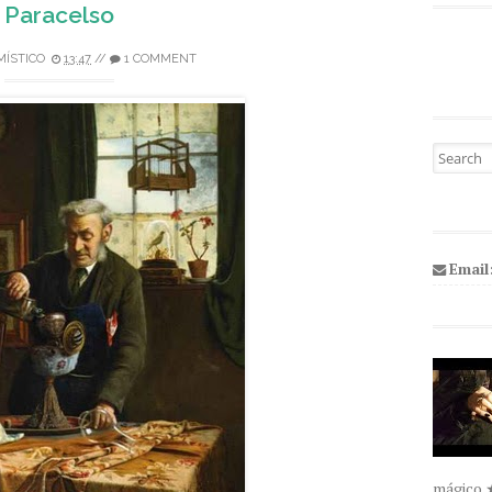
Paracelso
MÍSTICO
13:47
//
1 COMMENT
Pesquisa
Email
mágico 