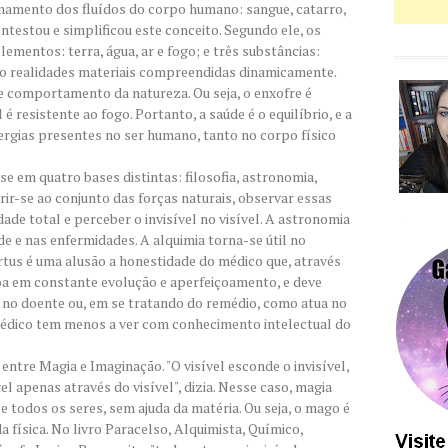
namento dos fluídos do corpo humano: sangue, catarro,
ontestou e simplificou este conceito. Segundo ele, os
ementos: terra, água, ar e fogo; e três substâncias:
são realidades materiais compreendidas dinamicamente.
 comportamento da natureza. Ou seja, o enxofre é
 é resistente ao fogo. Portanto, a saúde é o equilíbrio, e a
nergias presentes no ser humano, tanto no corpo físico
e em quatro bases distintas: filosofia, astronomia,
 abrir-se ao conjunto das forças naturais, observar essas
dade total e perceber o invisível no visível. A astronomia
de e nas enfermidades. A alquimia torna-se útil no
tus é uma alusão a honestidade do médico que, através
oa em constante evolução e aperfeiçoamento, e deve
l no doente ou, em se tratando do remédio, como atua no
médico tem menos a ver com conhecimento intelectual do
entre Magia e Imaginação. "O visível esconde o invisível,
l apenas através do visível", dizia. Nesse caso, magia
 e todos os seres, sem ajuda da matéria. Ou seja, o mago é
a física. No livro Paracelso, Alquimista, Químico,