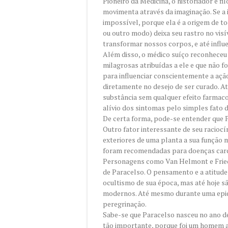
Pioneiro da Medicina, o historiador e fil
movimenta através da imaginação. Se a i
impossível, porque ela é a origem de to
ou outro modo) deixa seu rastro no visí
transformar nossos corpos, e até influen
Além disso, o médico suíço reconheceu q
milagrosas atribuídas a ele e que não
para influenciar conscientemente a açã
diretamente no desejo de ser curado. A
substância sem qualquer efeito farmaco
alívio dos sintomas pelo simples fato 
De certa forma, pode-se entender que Pa
Outro fator interessante de seu raciocí
exteriores de uma planta a sua função 
foram recomendadas para doenças card
Personagens como Van Helmont e Fried
de Paracelso. O pensamento e a atitude 
ocultismo de sua época, mas até hoje s
modernos. Até mesmo durante uma epide
peregrinação.
Sabe-se que Paracelso nasceu no ano de 
tão importante, porque foi um homem a