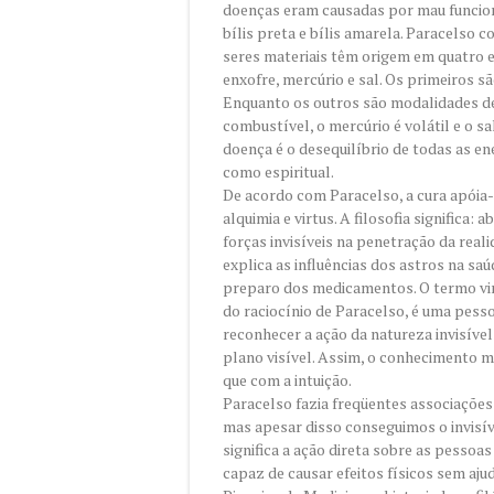
doenças eram causadas por mau funcio
bílis preta e bílis amarela. Paracelso c
seres materiais têm origem em quatro el
enxofre, mercúrio e sal. Os primeiros 
Enquanto os outros são modalidades de
combustível, o mercúrio é volátil e o sal
doença é o desequilíbrio de todas as e
como espiritual.
De acordo com Paracelso, a cura apóia-s
alquimia e virtus. A filosofia significa:
forças invisíveis na penetração da reali
explica as influências dos astros na saú
preparo dos medicamentos. O termo vir
do raciocínio de Paracelso, é uma pess
reconhecer a ação da natureza invisíve
plano visível. Assim, o conhecimento 
que com a intuição.
Paracelso fazia freqüentes associações 
mas apesar disso conseguimos o invisíve
significa a ação direta sobre as pessoas
capaz de causar efeitos físicos sem ajud