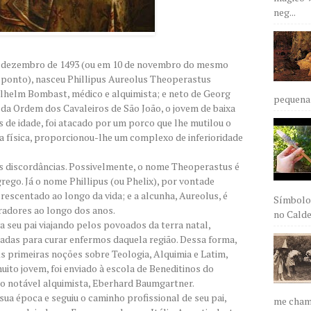
neg...
 de dezembro de 1493 (ou em 10 de novembro do mesmo
e ponto), nasceu Phillipus Aureolus Theoperastus
helm Bombast, médico e alquimista; e neto de Georg
pequena 
 Ordem dos Cavaleiros de São João, o jovem de baixa
s de idade, foi atacado por um porco que lhe mutilou o
ia física, proporcionou-lhe um complexo de inferioridade
 discordâncias. Possivelmente, o nome Theoperastus é
o. Já o nome Phillipus (ou Phelix), por vontade
rescentado ao longo da vida; e a alcunha, Aureolus, é
Símbolos
iradores ao longo dos anos.
no Caldei
seu pai viajando pelos povoados da terra natal,
adas para curar enfermos daquela região. Dessa forma,
As primeiras noções sobre Teologia, Alquimia e Latim,
uito jovem, foi enviado à escola de Beneditinos do
 o notável alquimista, Eberhard Baumgartner.
ua época e seguiu o caminho profissional de seu pai,
me chama