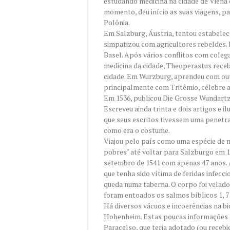
estudando medicina na cidade de Viena e
momento, deu início as suas viagens, pa
Polônia.
Em Salzburg, Áustria, tentou estabelec
simpatizou com agricultores rebeldes. 
Basel. Após vários conflitos com coleg
medicina da cidade, Theoperastus rece
cidade. Em Wurzburg, aprendeu com out
principalmente com Tritêmio, célebre a
Em 1536, publicou Die Grosse Wundartzn
Escreveu ainda trinta e dois artigos e i
que seus escritos tivessem uma penetra
como era o costume.
Viajou pelo país como uma espécie de 
pobres" até voltar para Salzburgo em 1
setembro de 1541 com apenas 47 anos. A
que tenha sido vítima de feridas infec
queda numa taberna. O corpo foi velado 
foram entoados os salmos bíblicos 1, 7 
Há diversos vácuos e incoerências na 
Hohenheim. Estas poucas informações sã
Paracelso, que teria adotado (ou recebid