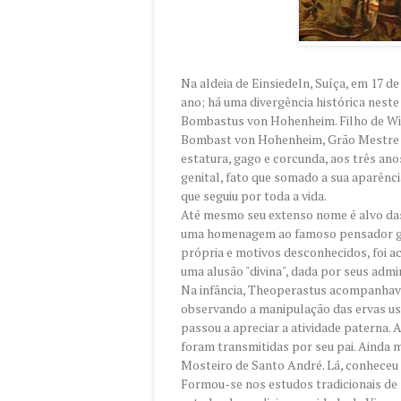
Na aldeia de Einsiedeln, Suíça, em 17
ano; há uma divergência histórica nest
Bombastus von Hohenheim. Filho de Wil
Bombast von Hohenheim, Grão Mestre da
estatura, gago e corcunda, aos três ano
genital, fato que somado a sua aparênc
que seguiu por toda a vida.
Até mesmo seu extenso nome é alvo das
uma homenagem ao famoso pensador greg
própria e motivos desconhecidos, foi ac
uma alusão "divina", dada por seus adm
Na infância, Theoperastus acompanhava 
observando a manipulação das ervas us
passou a apreciar a atividade paterna. 
foram transmitidas por seu pai. Ainda m
Mosteiro de Santo André. Lá, conheceu
Formou-se nos estudos tradicionais de s