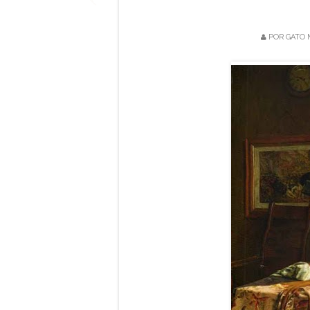
POR
GATO 