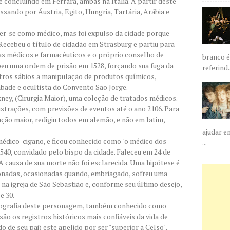
 concluindo em Ferrara, ambas na Itália. A partir deste
ssando por Áustria, Egito, Hungria, Tartária, Arábia e
er-se como médico, mas foi expulso da cidade porque
Recebeu o título de cidadão em Strasburg e partiu para
as médicos e farmacêuticos e o próprio conselho de
branco é
beu uma ordem de prisão em 1528, forçando sua fuga da
referind..
ros sábios a manipulação de produtos químicos,
bade e ocultista do Convento São Jorge.
ey, (Cirurgia Maior), uma coleção de tratados médicos.
lustrações, com previsões de eventos até o ano 2106. Para
ção maior, redigiu todos em alemão, e não em latim,
ajudar e
médico-cigano, e ficou conhecido como "o médico dos
...
540, convidado pelo bispo da cidade. Faleceu em 24 de
 causa de sua morte não foi esclarecida. Uma hipótese é
cionadas, ocasionadas quando, embriagado, sofreu uma
na igreja de São Sebastião e, conforme seu último desejo,
e 30.
biografia deste personagem, também conhecido como
o os registros históricos mais confiáveis da vida de
o de seu pai) este apelido por ser "superior a Celso",