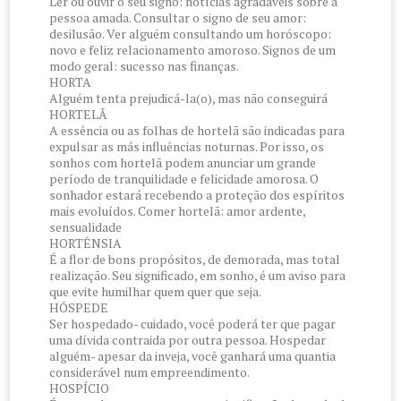
Ler ou ouvir o seu signo: notícias agradáveis sobre a
pessoa amada. Consultar o signo de seu amor:
desilusão. Ver alguém consultando um horóscopo:
novo e feliz relacionamento amoroso. Signos de um
modo geral: sucesso nas finanças.
HORTA
Alguém tenta prejudicá-la(o), mas não conseguirá
HORTELÃ
A essência ou as folhas de hortelã são indicadas para
expulsar as más influências noturnas. Por isso, os
sonhos com hortelã podem anunciar um grande
período de tranquilidade e felicidade amorosa. O
sonhador estará recebendo a proteção dos espíritos
mais evoluídos. Comer hortelã: amor ardente,
sensualidade
HORTÊNSIA
É a flor de bons propósitos, de demorada, mas total
realização. Seu significado, em sonho, é um aviso para
que evite humilhar quem quer que seja.
HÓSPEDE
Ser hospedado- cuidado, você poderá ter que pagar
uma dívida contraida por outra pessoa. Hospedar
alguém- apesar da inveja, você ganhará uma quantia
considerável num empreendimento.
HOSPÍCIO