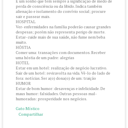
É um sonho que tem sempre a significação de medo de
perda de consciência ou da libido. Indica também
alienação e isolamento do convívio social; procure
sair e passear mais.
HOSPITAL
Ver- enfermidades na família poderão causar grandes
despesas; porém não representa perigo de morte.
Estar- cuide mais de sua saúde, não fume nem beba
muito.
HÓSTIA
Comer uma: transações com documentos. Receber
uma hóstia de um padre: alegrias
HOTEL
Estar em um hotel: realização de negócio lucrativo.
Sair de um hotel: reviravolta na vida. Vê-lo do lado de
fora: notícias. Ser a(o) dona(o) de um: traição
HUMOR
Estar de bom humor: desavenças e infelicidade. De
maus humor: falsidades. Outras pessoas mal-
humoradas: prosperidade nos negócios.
Gato Místico
Compartilhar