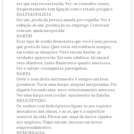
ser que seja reconstruída. Ver- se cômodos vazios,
freqüentemente tem ligação com o estado psíquico.
HALTEROFILISTA
Ser um: perda da pessoa amada por orgulho. Ver a
exibição de um: promoção no emprego. Conversar
com um: ajuda inesperada
HARÉM
Esse tipo de sonho demonstra que você é uma pessoa
que gosta do luxo. Quer estar em evidência sempre,
em todas as situações. Viver em um harém: as
verdades aparecerão. Ser uma odalisca: alcançará
seus objetivos, tanto financeiros quanto amorosos.
Ser o sultão: coonquistas passageiras.
HARPA
Ouvir o som deste instrumento é sempre um bom
prenúncio. Tocar uma harpa: alegrias inesperadas. Ver
alguém tocando uma: novo relacionamento amoroso.
Ver uma harpa sem cordas: nascimento na família.
HELICÓPTERO
Os sonhos com helicópteros ligam-se aos espírios
moradores das aluras, e ao ar, que é a superfície
sensível da vida. Pilotar um: sinal de lucros rápidos
nos negócios. Viajar em um: sucesso em novos
empreendimentos.
HEMORRAGIA