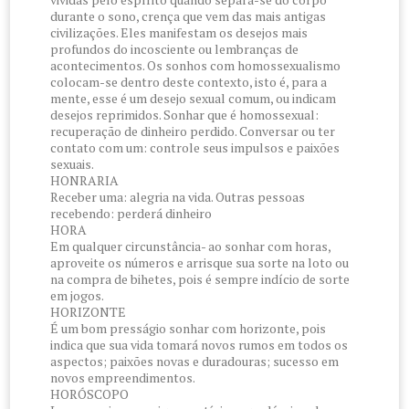
durante o sono, crença que vem das mais antigas
civilizações. Eles manifestam os desejos mais
profundos do incosciente ou lembranças de
acontecimentos. Os sonhos com homossexualismo
colocam-se dentro deste contexto, isto é, para a
mente, esse é um desejo sexual comum, ou indicam
desejos reprimidos. Sonhar que é homossexual:
recuperação de dinheiro perdido. Conversar ou ter
contato com um: controle seus impulsos e paixões
sexuais.
HONRARIA
Receber uma: alegria na vida. Outras pessoas
recebendo: perderá dinheiro
HORA
Em qualquer circunstância- ao sonhar com horas,
aproveite os números e arrisque sua sorte na loto ou
na compra de bihetes, pois é sempre indício de sorte
em jogos.
HORIZONTE
É um bom presságio sonhar com horizonte, pois
indica que sua vida tomará novos rumos em todos os
aspectos; paixões novas e duradouras; sucesso em
novos empreendimentos.
HORÓSCOPO