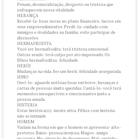
Penam, desmoralização, desgosto ou tristeza que
enfraquecem nossa vitalidade
HERANÇA
Recebê-la- boas novas no plano financeiro; lucros em
seus empreendimentos. Perdê-la- cuidado com
inimigos e rivalidades na familia; evite participar de
discussões.
HERMAFRODITA
Você ser hermafrodita: terá tristeza emocional.
Outras sendo: terá culpa por ato impensado. Os
filhos hermafroditas: felicidade.
HERÓI
Mudanças na vida. Ser um herói: felicidade assegurada.
HINO
Ouví-lo- aguarde notícias boas em breve; heranças e
cartas de pessoas muito queridas. Cantá-lo- você terá
momentos inesquecíveis e emocionantes junto a
pessoa amada.
HISTERIA
Estar histérica(o): mente ativa. Filhos com histeria:
não se intimide
HOMEM
Variam na forma em que o homem se apresenta- alto-
protetor. Baixo- pessoa invejosa. Magro- amigo
incorreto. Nu- situação de desamparo. Mal- vestido-