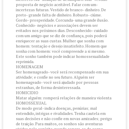
proposta de negócio aceitável. Falar com um-
incertezas futuras. Vestido de branco- dinheiro. De
preto- grande falta de dinheiro. Robusto- ciúme.
Gordo- prosperidade. Corcunda- uma grande ilusão.
Conhecido- negócios e associações devem ser
evitados nos próximos dias. Desconhecido- cuidado
com um amigo que se diz de confiança, pois poderá
enriquecer as suas custas. Mulher que sonha com
homem: tentação e desejo insatisfeito. Homem que
sonha com homem: você compreende a si mesmo.
Este sonho também pode indicar homossexualidade
reprimida.
HOMENAGEM
Ser homenageado- você será recompensado em sua
atividade; e confie no seu futuro. Alguém ser
homenageado- você será ajudado por pessoas
estranhas, de forma desinteressada.
HOMICIDIO
Matar alguém: romperá relações de maneira violenta
HOMOSSEXUAL
De modo geral- indica doenças, penúrias; mal
entendido, intrigas e rivalidades. Tenha cautela em
suas decisões e não confie em novas amizades; perigo
de traição. Para muitos, os sonhos são aventuras
vividas pelo espírito quando separa-se do corpo