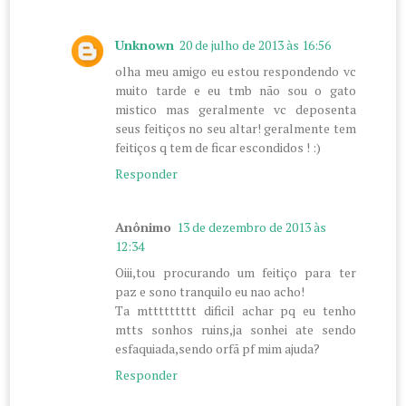
Unknown
20 de julho de 2013 às 16:56
olha meu amigo eu estou respondendo vc
muito tarde e eu tmb não sou o gato
mistico mas geralmente vc deposenta
seus feitiços no seu altar! geralmente tem
feitiços q tem de ficar escondidos ! :)
Responder
Anônimo
13 de dezembro de 2013 às
12:34
Oiii,tou procurando um feitiço para ter
paz e sono tranquilo eu nao acho!
Ta mttttttttt dificil achar pq eu tenho
mtts sonhos ruins,ja sonhei ate sendo
esfaquiada,sendo orfã pf mim ajuda?
Responder