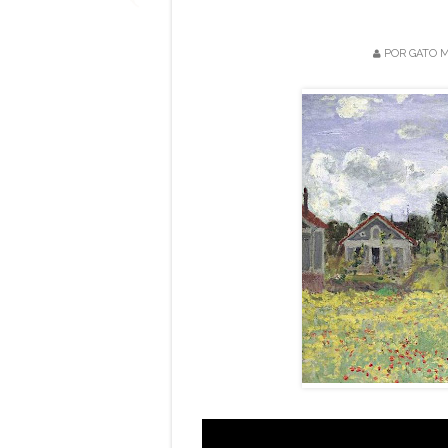
POR
GATO M