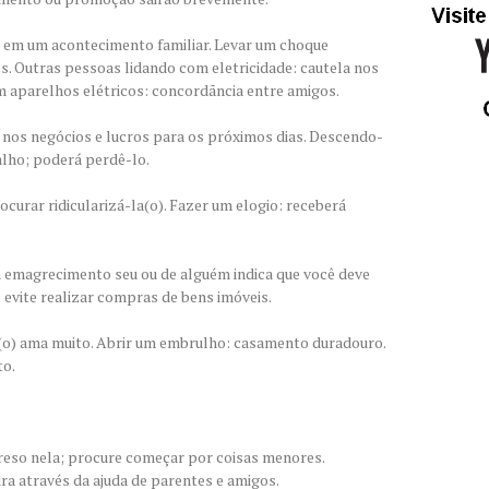
a em um acontecimento familiar. Levar um choque
os. Outras pessoas lidando com eletricidade: cautela nos
 aparelhos elétricos: concordãncia entre amigos.
 nos negócios e lucros para os próximos dias. Descendo-
alho; poderá perdê-lo.
ocurar ridicularizá-la(o). Fazer um elogio: receberá
 emagrecimento seu ou de alguém indica que você deve
evite realizar compras de bens imóveis.
(o) ama muito. Abrir um embrulho: casamento duradouro.
o.
 preso nela; procure começar por coisas menores.
ra através da ajuda de parentes e amigos.