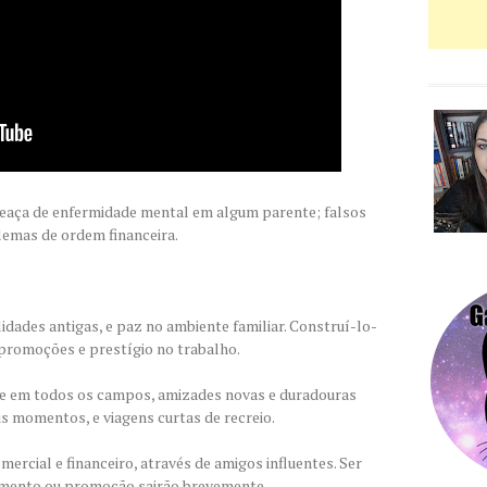
eaça de enfermidade mental em algum parente; falsos
lemas de ordem financeira.
alidades antigas, e paz no ambiente familiar. Construí-lo-
 promoções e prestígio no trabalho.
te em todos os campos, amizades novas e duradouras
s momentos, e viagens curtas de recreio.
rcial e financeiro, através de amigos influentes. Ser
umento ou promoção sairão brevemente.