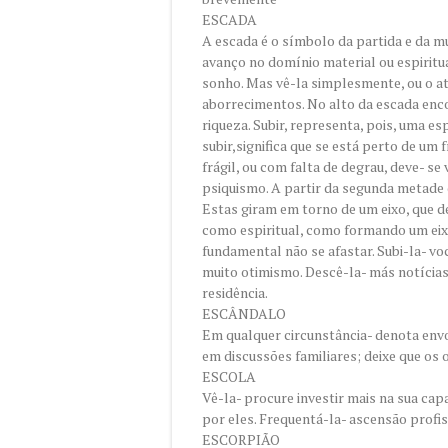
ESCADA
A escada é o símbolo da partida e da 
avanço no domínio material ou espiritua
sonho. Mas vê-la simplesmente, ou o at
aborrecimentos. No alto da escada enco
riqueza. Subir, representa, pois, uma es
subir,significa que se está perto de um
frágil, ou com falta de degrau, deve- se
psiquismo. A partir da segunda metade
Estas giram em torno de um eixo, que d
como espiritual, como formando um eixo 
fundamental não se afastar. Subi-la- v
muito otimismo. Descê-la- más notíci
residência.
ESCÂNDALO
Em qualquer circunstância- denota envo
em discussões familiares; deixe que os 
ESCOLA
Vê-la- procure investir mais na sua capa
por eles. Frequentá-la- ascensão profi
ESCORPIÃO