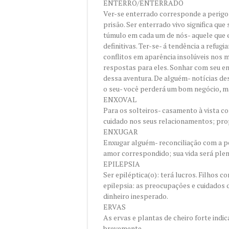
ENTERRO/ENTERRADO
Ver-se enterrado corresponde a perigo
prisão. Ser enterrado vivo significa que
túmulo em cada um de nós- aquele que 
definitivas. Ter-se- á tendência a refug
conflitos em aparência insolúveis nos m
respostas para eles. Sonhar com seu en
dessa aventura. De alguém- notícias de
o seu- você perderá um bom negócio, m
ENXOVAL
Para os solteiros- casamento à vista c
cuidado nos seus relacionamentos; prop
ENXUGAR
Enxugar alguém- reconciliação com a p
amor correspondido; sua vida será plen
EPILEPSIA
Ser epiléptica(o): terá lucros. Filhos 
epilepsia: as preocupações e cuidados 
dinheiro inesperado.
ERVAS
As ervas e plantas de cheiro forte ind
brevemente