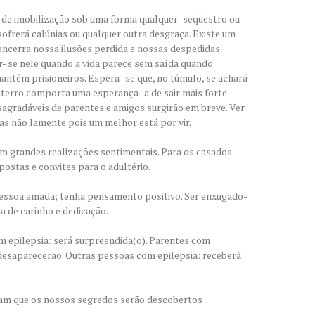
 de imobilização sob uma forma qualquer- seqüestro ou
 sofrerá calúnias ou qualquer outra desgraça. Existe um
encerra nossa ilusões perdida e nossas despedidas
iar- se nele quando a vida parece sem saída quando
antêm prisioneiros. Espera- se que, no túmulo, se achará
terro comporta uma esperança- a de sair mais forte
sagradáveis de parentes e amigos surgirão em breve. Ver
as não lamente pois um melhor está por vir.
om grandes realizações sentimentais. Para os casados-
ostas e convites para o adultério.
essoa amada; tenha pensamento positivo. Ser enxugado-
a de carinho e dedicação.
com epilepsia: será surpreendida(o). Parentes com
desaparecerão. Outras pessoas com epilepsia: receberá
icam que os nossos segredos serão descobertos