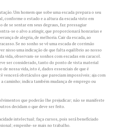
mutação. Um homem que sobe uma escada prepara o seu
l, conforme o estado e a altura da escada visto em
o de se sentar em seus degraus, faz pressagiar
ntra-se o alvo a atingir, que proporcionará honrarias e
perança de alegria, de melhoria. Cair da escada, ao
 fracasso. Se no sonho se vê uma escada de corrimão
 ver nisso uma indicação de que falta equilíbrio ao nosso
 da vida, observam-se sonhos com escadas em caracol.
eve ser considerado, tanto do ponto de vista material
de nossa vida, isto é, dados essenciais de que é
ocê vencerá obstáculos que pareciam impossíveis; aja com
as a caminho; indica também mudança de emprego ou
lvimentos que poderão lhe prejudicar; não se manifeste
outros decidam o que deve ser feito.
cidade intelectual; faça cursos, pois será beneficiado
ssional; empenhe-se mais no trabalho.