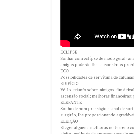
ECLÍPSE
Sonhar com eclípse de modo geral- am
amigos poderão lhe causar sérios prob
ECO
Possibilidades de ser vítima de calúnias
EDIFÍCIO
Vê-lo- triunfo sobre inimigos; fim à riv
ascensão social; melhoras financeiras;
ELEFANTE
Sonho de bom presságio e sinal de sor
surgirão, lhe proporcionando agradávei
ELEIÇÃO
Eleger alguém- melhoras no terreno come
eleito- melhoria de emprego; aquele a