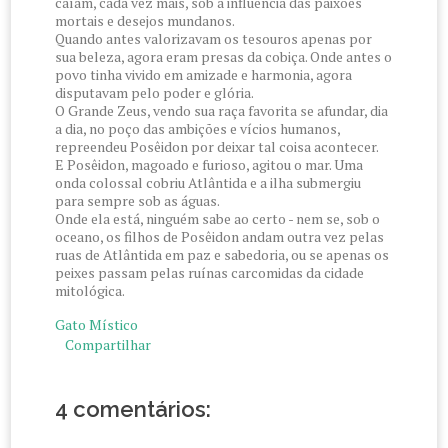
caíam, cada vez mais, sob a influência das paixões
mortais e desejos mundanos.
Quando antes valorizavam os tesouros apenas por
sua beleza, agora eram presas da cobiça. Onde antes o
povo tinha vivido em amizade e harmonia, agora
disputavam pelo poder e glória.
O Grande Zeus, vendo sua raça favorita se afundar, dia
a dia, no poço das ambições e vícios humanos,
repreendeu Posêidon por deixar tal coisa acontecer.
E Posêidon, magoado e furioso, agitou o mar. Uma
onda colossal cobriu Atlântida e a ilha submergiu
para sempre sob as águas.
Onde ela está, ninguém sabe ao certo - nem se, sob o
oceano, os filhos de Posêidon andam outra vez pelas
ruas de Atlântida em paz e sabedoria, ou se apenas os
peixes passam pelas ruínas carcomidas da cidade
mitológica.
Gato Místico
Compartilhar
4 comentários: