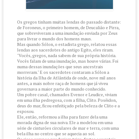
Os gregos tinham muitas lendas do passado distante:
de Foroneus, o primeiro homem, de Deucalião e Pirra,
que sobreviveram a uma inundação enviada por Zeus
para livrar o mundo dos homens maus.
Mas quando Sólon, o estadista grego, relatou essas
lendas aos sacerdotes do antigo Egito, eles riram.
"Vocês, gregos, nada sabem de sua própria história.
Vocês falam de uma inundação, mas houve várias. Foi
numa dessas inundações que seus ancestrais
morreram." E os sacerdotes contaram a Sólon a
história da Ilha de Atlântida de onde, nove mil anos
antes, a mais nobre raça de homens que já viveu
governava a maior parte do mundo conhecido.
Um pobre casal, chamados Evenor e Leudice, viviam
em uma ilha pedregosa, com a filha, Clito. Posêidon,
deus do mar, ficou enfeitiçado pela beleza de Clito e a
esposou.
Ele, então, reformou a ilha para fazer dela uma
morada digna de sua noiva. Ele a modelou em uma
série de cinturões circulares de mar e terra, com uma
bela ilha no centro que se aquecia ao sol.