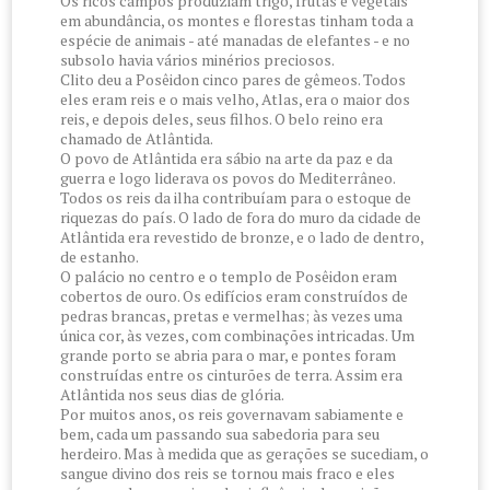
Os ricos campos produziam trigo, frutas e vegetais
em abundância, os montes e florestas tinham toda a
espécie de animais - até manadas de elefantes - e no
subsolo havia vários minérios preciosos.
Clito deu a Posêidon cinco pares de gêmeos. Todos
eles eram reis e o mais velho, Atlas, era o maior dos
reis, e depois deles, seus filhos. O belo reino era
chamado de Atlântida.
O povo de Atlântida era sábio na arte da paz e da
guerra e logo liderava os povos do Mediterrâneo.
Todos os reis da ilha contribuíam para o estoque de
riquezas do país. O lado de fora do muro da cidade de
Atlântida era revestido de bronze, e o lado de dentro,
de estanho.
O palácio no centro e o templo de Posêidon eram
cobertos de ouro. Os edifícios eram construídos de
pedras brancas, pretas e vermelhas; às vezes uma
única cor, às vezes, com combinações intricadas. Um
grande porto se abria para o mar, e pontes foram
construídas entre os cinturões de terra. Assim era
Atlântida nos seus dias de glória.
Por muitos anos, os reis governavam sabiamente e
bem, cada um passando sua sabedoria para seu
herdeiro. Mas à medida que as gerações se sucediam, o
sangue divino dos reis se tornou mais fraco e eles