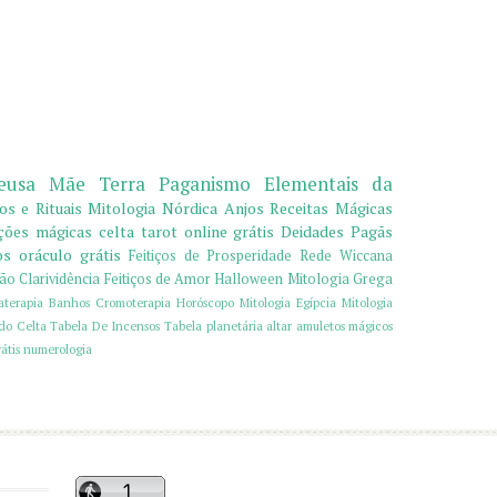
eusa
Mãe Terra
Paganismo
Elementais da
ços e Rituais
Mitologia Nórdica
Anjos
Receitas Mágicas
ções mágicas
celta
tarot online grátis
Deidades Pagãs
os
oráculo grátis
Feitiços de Prosperidade
Rede Wiccana
ção
Clarividência
Feitiços de Amor
Halloween
Mitologia Grega
terapia
Banhos
Cromoterapia
Horóscopo
Mitologia Egípcia
Mitologia
o Celta
Tabela De Incensos
Tabela planetária
altar
amuletos mágicos
átis
numerologia