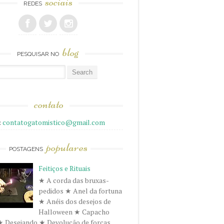
sociais
REDES
blog
PESQUISAR NO
r
contato
:
contatogatomistico@gmail.com
populares
POSTAGENS
Feitiços e Rituais
★ A corda das bruxas-
pedidos ★ Anel da fortuna
★ Anéis dos desejos de
Halloween ★ Capacho
★ Desejando ★ Devolução de forças