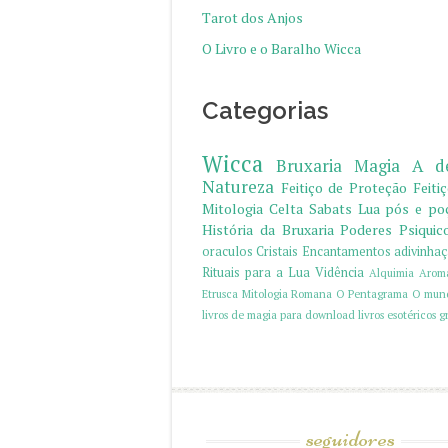
Tarot dos Anjos
O Livro e o Baralho Wicca
Categorias
Wicca
Bruxaria
Magia
A d
Natureza
Feitiço de Proteção
Feiti
Mitologia Celta
Sabats
Lua
pós e po
História da Bruxaria
Poderes Psiquic
oraculos
Cristais
Encantamentos
adivinha
Rituais para a Lua
Vidência
Alquimia
Aroma
Etrusca
Mitologia Romana
O Pentagrama
O mund
livros de magia para download
livros esotéricos gr
seguidores