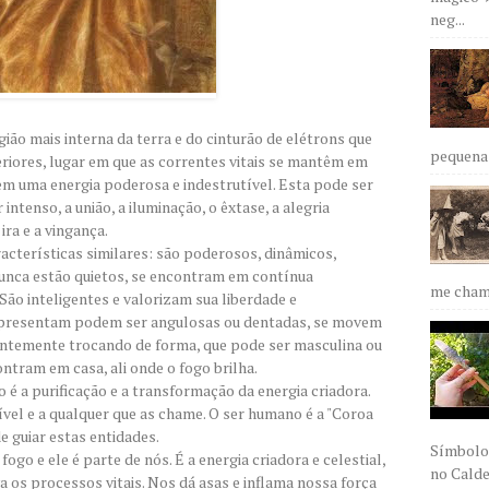
neg...
ão mais interna da terra e do cinturão de elétrons que
pequena 
eriores, lugar em que as correntes vitais se mantêm em
m uma energia poderosa e indestrutível. Esta pode ser
intenso, a união, a iluminação, o êxtase, a alegria
ira e a vingança.
cterísticas similares: são poderosos, dinâmicos,
Nunca estão quietos, se encontram em contínua
me chama
ão inteligentes e valorizam sua liberdade e
apresentam podem ser angulosas ou dentadas, se movem
antemente trocando de forma, que pode ser masculina ou
ontram em casa, ali onde o fogo brilha.
é a purificação e a transformação da energia criadora.
ível e a qualquer que as chame. O ser humano é a "Coroa
de guiar estas entidades.
Símbolos
go e ele é parte de nós. É a energia criadora e celestial,
no Caldei
a os processos vitais. Nos dá asas e inflama nossa força