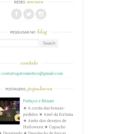
sociais
REDES
blog
PESQUISAR NO
r
contato
:
contatogatomistico@gmail.com
populares
POSTAGENS
Feitiços e Rituais
★ A corda das bruxas-
pedidos ★ Anel da fortuna
★ Anéis dos desejos de
Halloween ★ Capacho
★ Desejando ★ Devolução de forças