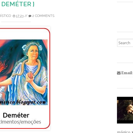
{ DEMÉTER }
ÍSTICO
17:23
//
2 COMMENTS
Pesquisa
Email
mágico 