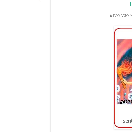
POR
GATO M