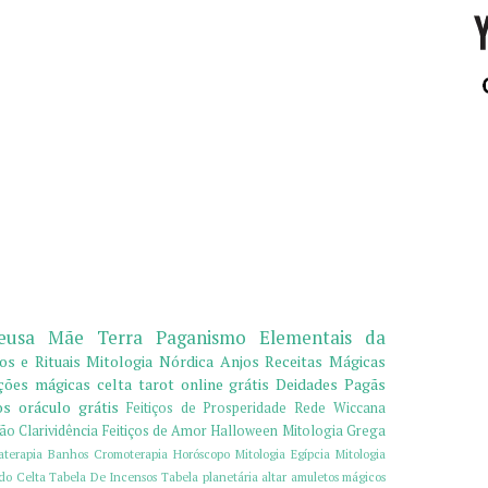
eusa
Mãe Terra
Paganismo
Elementais da
ços e Rituais
Mitologia Nórdica
Anjos
Receitas Mágicas
ções mágicas
celta
tarot online grátis
Deidades Pagãs
os
oráculo grátis
Feitiços de Prosperidade
Rede Wiccana
ção
Clarividência
Feitiços de Amor
Halloween
Mitologia Grega
terapia
Banhos
Cromoterapia
Horóscopo
Mitologia Egípcia
Mitologia
o Celta
Tabela De Incensos
Tabela planetária
altar
amuletos mágicos