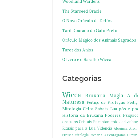
Woodland Wardens
The Starseed Oracle
O Novo Oráculo de Delfos
Tarô Dourado do Gato Preto
Oráculo Mágico dos Animais Sagrados
Tarot dos Anjos
O Livro e o Baralho Wicca
Categorias
Wicca
Bruxaria
Magia
A d
Natureza
Feitiço de Proteção
Feiti
Mitologia Celta
Sabats
Lua
pós e po
História da Bruxaria
Poderes Psiquic
oraculos
Cristais
Encantamentos
adivinha
Rituais para a Lua
Vidência
Alquimia
Aroma
Etrusca
Mitologia Romana
O Pentagrama
O mund