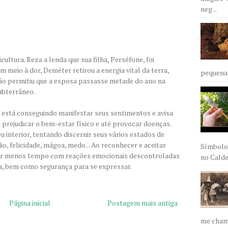
neg...
ultura. Reza a lenda que sua filha, Perséfone, foi
 meio à dor, Deméter retirou a energia vital da terra,
pequena 
ntão permitiu que a esposa passasse metade do ano na
ubterrâneo.
o está conseguindo manifestar seus sentimentos e avisa
prejudicar o bem-estar físico e até provocar doenças.
u interior, tentando discernir seus vários estados de
édio, felicidade, mágoa, medo... Ao reconhecer e aceitar
Símbolos
tar menos tempo com reações emocionais descontroladas
no Caldei
ida, bem como segurança para se expressar.
Página inicial
Postagem mais antiga
me chama