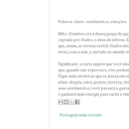
Palavra-chave: sentimentos, emoções
Mito: Deméter era a deusa grega da agric
raptada por Hades, o deus do inferno. Em
que, assim, se tornou estéril. Hades e
terra, com a mãe, e metade no mundo s
Significado: a carta sugere que você nã
que, quando não expressos, eles podem 
Fique mais atenta ao que se passa em se
alma: alegria, raiva, prazer, tristeza, t
seus sentimentos, você passará a gas
e ganhará mais energia para curtir a v
Postagem mais recente